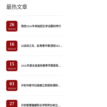
最热文章
26
我校2026年单独招生考试顺利举行
2026-04
16
以运动之名，赴青春华章|我校2026年春季田径运动会隆重开幕
2026-04
15
2026年度全省高校春季学期思政课“大听课 大调研”第八专家组莅临我校听课调研
2026-04
03
开封市委书记高建立到我校调研指导
2026-04
27
开封智慧健康职业学院举办树立和践行正确政绩观学习教育读书班