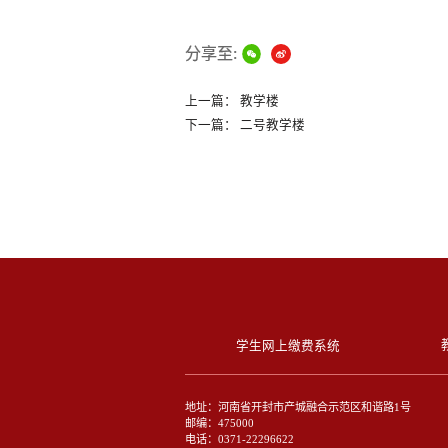
分享至:
上一篇：
教学楼
下一篇：
二号教学楼
学生网上缴费系统
地址：河南省开封市产城融合示范区和谐路1号
邮编：475000
电话：0371-22296622