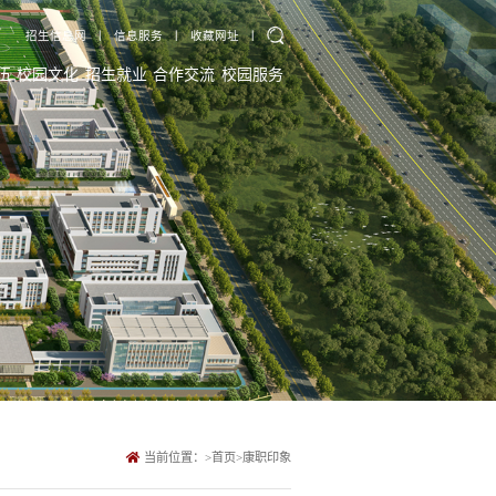
招生信息网
丨
信息服务
丨
收藏网址
丨
伍
校园文化
招生就业
合作交流
校园服务
当前位置：
>
首页
>
康职印象