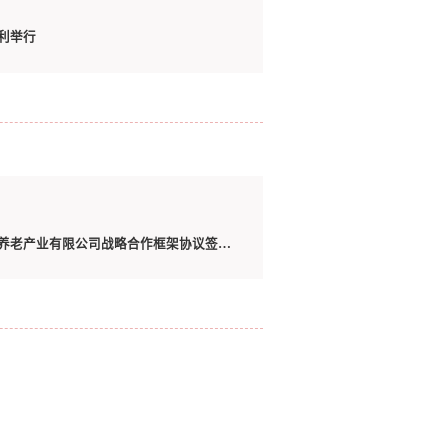
利举行
携手共进，开创养老产业新篇章——开封智慧健康职业学院与中健天诚（河南）养老产业有限公司战略合作框架协议签约仪式成功举行