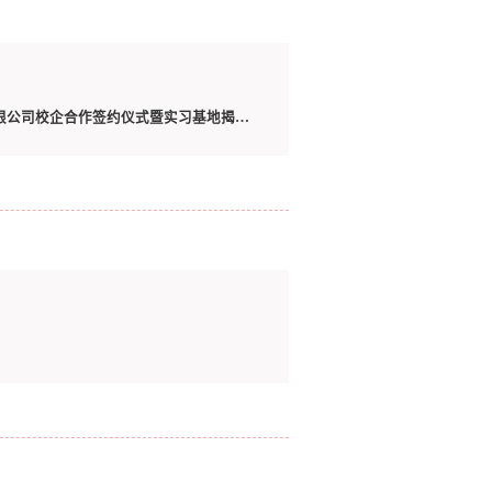
校企携手促发展 产教融合育英才 —— 我校与上海特朗思大宇宙信息技术服务有限公司校企合作签约仪式暨实习基地揭牌仪式圆满举行