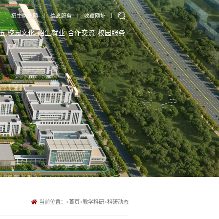
招生信息网
丨
信息服务
丨
收藏网址
丨
伍
校园文化
招生就业
合作交流
校园服务
当前位置：
>
首页
>
教学科研
>
科研动态