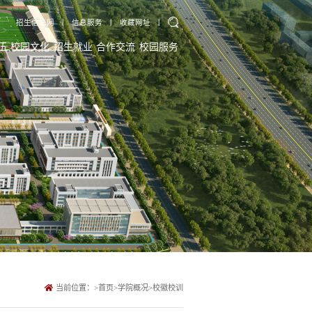
招生信息网
丨
信息服务
丨
收藏网址
丨
伍
校园文化
招生就业
合作交流
校园服务
当前位置：
>
首页
>
学院概况
>
校徽校训