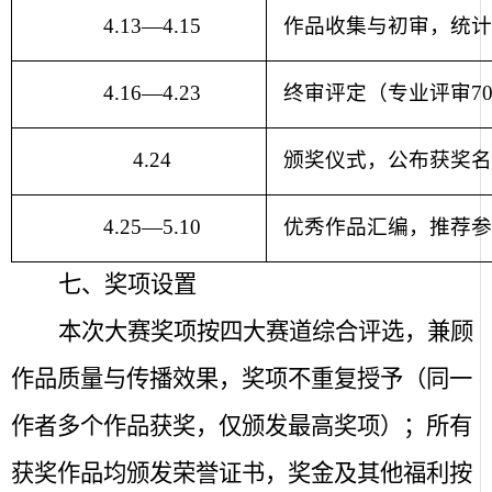
4.13
—
4.15
作品收集与初审，统
4.16
—
4.23
终审评定（专业评审
7
4.24
颁奖仪式，公布获奖
4.25
—
5.10
优秀作品汇编，推荐
七、奖项设置
本次大赛奖项按四大赛道综合评选，兼顾
作品质量与传播效果，奖项不重复授予（同一
作者多个作品获奖，仅颁发最高奖项）；所有
获奖作品均颁发荣誉证书，奖金及其他福利按