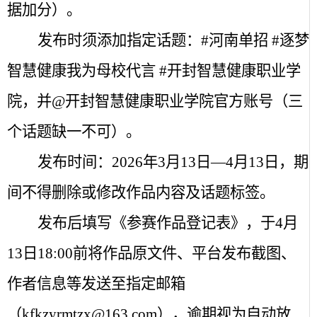
据加分）。
发布时须添加指定话题：
#
河南单招
#
逐梦
智慧健康我为母校代言
#
开封智慧健康职业学
院，并
@
开封智慧健康职业学院官方账号（三
个话题缺一不可）。
发布时间：
2026
年
3
月
13
日—
4
月
13
日，期
间不得删除或修改作品内容及话题标签。
发布后填写《参赛作品登记表》，于
4
月
13
日
18:00
前将作品原文件、平台发布截图、
作者信息等发送至指定邮箱
（kfkzyrmtzx@163.com），逾期视为自动放