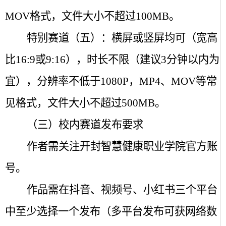
MOV
格式，文件大小不超过
100MB
。
特别赛道（五）：横屏或竖屏均可（宽高
比
16:9
或
9:16
），时长不限（建议
3
分钟以内为
宜），分辨率不低于
1080P
，
MP4
、
MOV
等常
见格式，文件大小不超过
500MB
。
（三）校内赛道发布要求
作者需关注开封智慧健康职业学院官方账
号。
作品需在抖音、视频号、小红书三个平台
中至少选择一个发布（多平台发布可获网络数