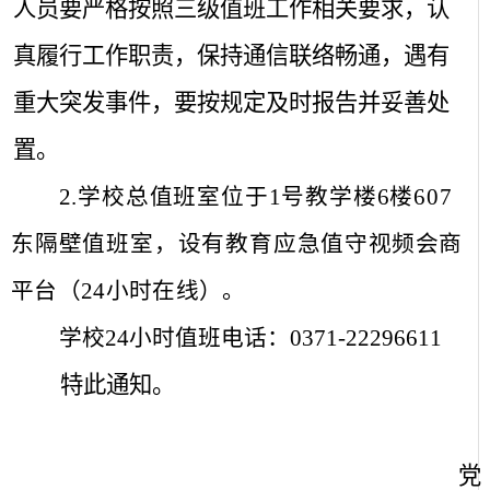
人员要严格按照三级值班工作相关要求，认
真履行工作职责，保持通信联络畅通，遇有
重大突发事件，要按规定及时报告并妥善处
置。
2.
学校总值班室位于
1
号教学楼
6
楼
607
东隔壁值班室，设有教育应急值守
视频会商
平台（
24
小时在线）。
0371-22296611
学校
24
小时值班电话：
特此通知。
党