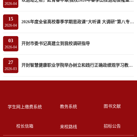
以运动之名，赴青春华章|我校2026年春季田径运动会隆重开幕
2026-04
15
2026年度全省高校春季学期思政课“大听课 大调研”第八专家组莅临我校听课调研
2026-04
03
开封市委书记高建立到我校调研指导
2026-04
27
开封智慧健康职业学院举办树立和践行正确政绩观学习教育读书班
2026-03
图书文献
教务系统
学生网上缴费系统
校长信箱
招标公告
来校路线