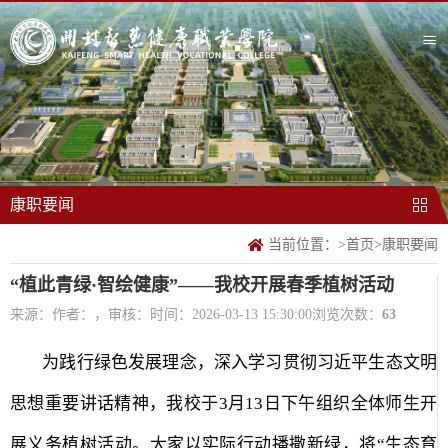
康职要闻
当前位置：
>
首页
>
康职要闻
“植此青绿·智绘健康”——我校开展春季植树活动
来源：
作者：，审核：
时间：2026-03-13 15:30:00
浏览次数：
63
为践行绿色发展理念，深入学习贯彻习近平生态文明
思想重要讲话精神，我校于
3
月
13
日下午组织全体师生开
展义务植树活动。大家以实际行动播撒新绿，将“生态育