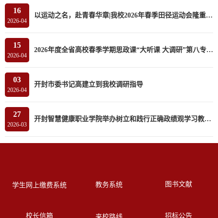
16
以运动之名，赴青春华章|我校2026年春季田径运动会隆重开幕
2026-04
15
2026年度全省高校春季学期思政课“大听课 大调研”第八专家组莅临我校听课调研
2026-04
03
开封市委书记高建立到我校调研指导
2026-04
27
开封智慧健康职业学院举办树立和践行正确政绩观学习教育读书班
2026-03
图书文献
教务系统
学生网上缴费系统
校长信箱
招标公告
来校路线