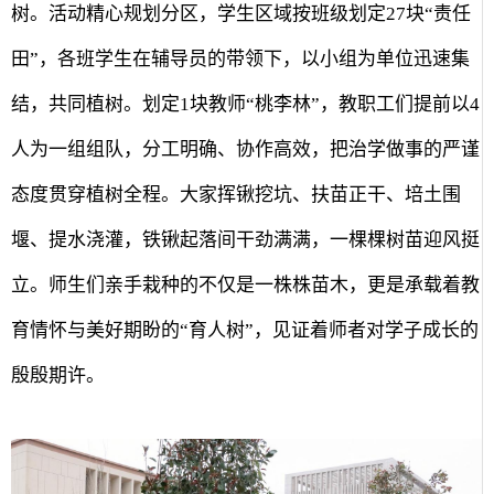
树。活动精心规划分区，学生区域按班级划定
27
块“责任
田”，各班学生在辅导员的带领下，以小组为单位迅速集
结，共同植树。划定
1
块教师“桃李林”，教职工们提前以
4
人为一组组队，分工明确、协作高效，把治学做事的严谨
态度贯穿植树全程。大家挥锹挖坑、扶苗正干、培土围
堰、提水浇灌，铁锹起落间干劲满满，一棵棵树苗迎风挺
立。师生们亲手栽种的不仅是一株株苗木，更是承载着教
育情怀与美好期盼的“育人树”，见证着师者对学子成长的
殷殷期许。