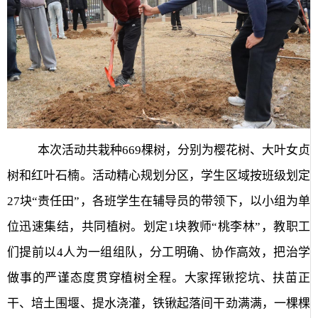
本次活动共栽种
669
棵树，分别为樱花树、大叶女贞
树和红叶石楠。活动精心规划分区，学生区域按班级划定
27
块“责任田”，各班学生在辅导员的带领下，以小组为单
位迅速集结，共同植树。划定
1
块教师“桃李林”，教职工
们提前以
4
人为一组组队，分工明确、协作高效，把治学
做事的严谨态度贯穿植树全程。大家挥锹挖坑、扶苗正
干、培土围堰、提水浇灌，铁锹起落间干劲满满，一棵棵