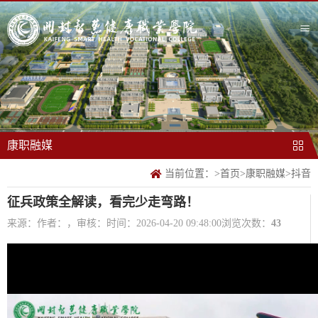
康职融媒
当前位置：
>
首页
>
康职融媒
>
抖音
征兵政策全解读，看完少走弯路！
来源：
作者：，审核：
时间：2026-04-20 09:48:00
浏览次数：
43