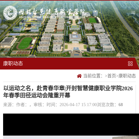
康职动态
当前位置：
>
首页
>
康职动态
以运动之名，赴青春华章|开封智慧健康职业学院2026
年春季田径运动会隆重开幕
来源：
作者：，审核：
时间：2026-04-17 15:17:00
浏览次数：
68