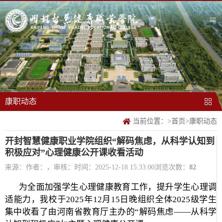
康职动态
当前位置：
>
首页
>
康职动态
开封智慧健康职业学院组织“解码焦虑，从科学认知到
积极应对”心理健康公开课收看活动
来源：
作者：，审核：
时间：2025-12-18 15:33:00
浏览次数：
82
为全面加强学生心理健康教育工作，提升学生心理调
适能力，我校于
2025
年
12
月
15
日晚组织全体
2025
级学生
集中收看了由河南省教育厅主办的“解码焦虑——从科学