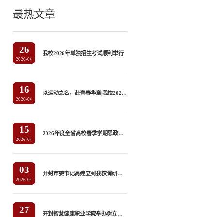
最热文章
26
我校2026年单独招生考试顺利举行
2026-04
16
以运动之名，赴青春华章|我校2026年春季田径运动会隆重开幕
2026-04
15
2026年度全省高校春季学期思政课“大听课 大调研”第八专家组莅临我校听课调研
2026-04
03
开封市委书记高建立到我校调研指导
2026-04
27
开封智慧健康职业学院举办树立和践行正确政绩观学习教育读书班