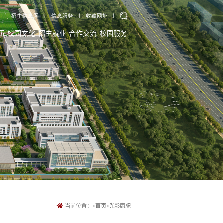
招生信息网
丨
信息服务
丨
收藏网址
丨
伍
校园文化
招生就业
合作交流
校园服务
当前位置：
>
首页
>
光影康职