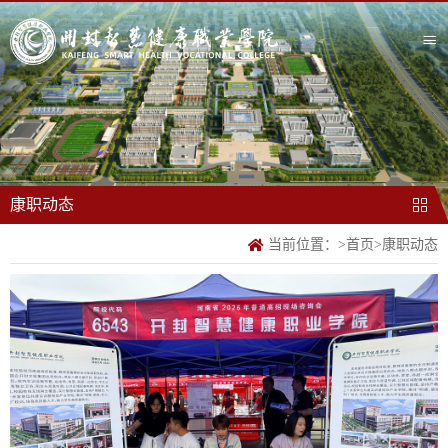
康职动态
当前位置：
>
首页
>
康职动态