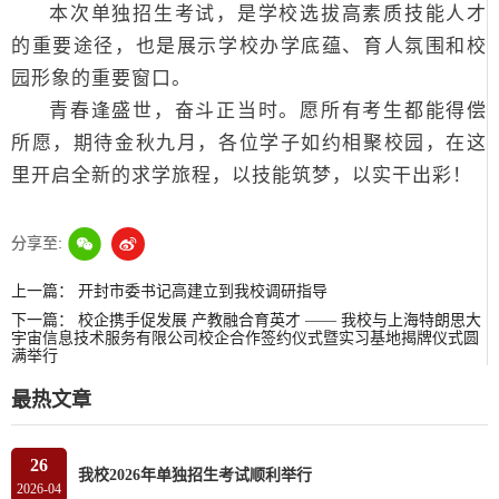
本次单独招生考试，是学校选拔高素质技能人才
的重要途径，也是展示学校办学底蕴、育人氛围和校
园形象的重要窗口。
青春逢盛世，奋斗正当时。愿所有考生都能得偿
所愿，期待金秋九月，各位学子如约相聚校园，在这
里开启全新的求学旅程，以技能筑梦，以实干出彩！
分享至:
上一篇：
开封市委书记高建立到我校调研指导
下一篇：
校企携手促发展 产教融合育英才 —— 我校与上海特朗思大
宇宙信息技术服务有限公司校企合作签约仪式暨实习基地揭牌仪式圆
满举行
最热文章
26
我校2026年单独招生考试顺利举行
2026-04